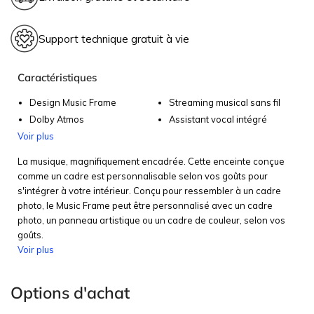
politique de retour et
Livraison gratuite, rapide et sécuritaire
Support technique gratuit à vie
En savoir plus.
remboursement
Conseils d’experts
Caractéristiques
politique de livraison gratuite.
Design Music Frame
Streaming musical sans fil
Dolby Atmos
Assistant vocal intégré
Voir plus
La musique, magnifiquement encadrée. Cette enceinte conçue
comme un cadre est personnalisable selon vos goûts pour
s'intégrer à votre intérieur. Conçu pour ressembler à un cadre
photo, le Music Frame peut être personnalisé avec un cadre
photo, un panneau artistique ou un cadre de couleur, selon vos
goûts.
Voir plus
Options d'achat