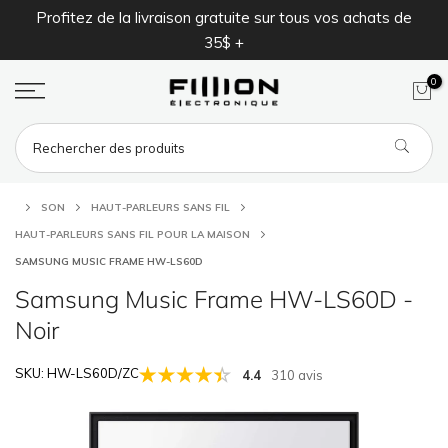
aison gratuite sur tous vos achats de
Une entreprise familiale d
Aller
35$ +
1
au
contenu
0
SON
HAUT-PARLEURS SANS FIL
HAUT-PARLEURS SANS FIL POUR LA MAISON
SAMSUNG MUSIC FRAME HW-LS60D
Samsung Music Frame HW-LS60D
-
Noir
SKU: HW-LS60D/ZC
4.4
310 avis