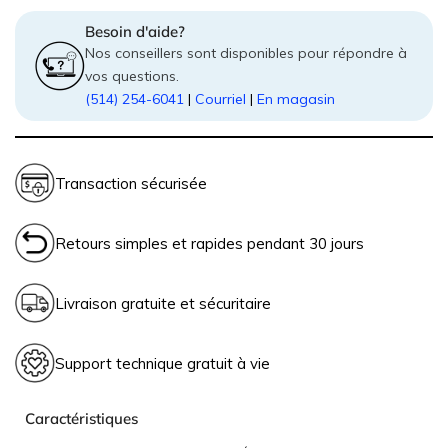
Besoin d'aide?
Nos conseillers sont disponibles pour répondre à
vos questions.
(514) 254-6041
|
Courriel
|
En magasin
Transaction sécurisée
Retours simples et rapides pendant 30 jours
Livraison gratuite et sécuritaire
politique de retour et
Livraison gratuite, rapide et sécuritaire
Support technique gratuit à vie
En savoir plus.
remboursement
Conseils d’experts
Caractéristiques
politique de livraison gratuite.