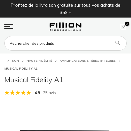
Profitez de la livraison gratuite sur tous vos achats de
Une
Aller
35$ +
au
contenu
0
SON
HAUTE-FIDÉLITÉ
AMPLIFICATEURS STÉRÉO INTÉGRÉS
MUSICAL FIDELITY A1
Musical Fidelity A1
4.9
25 avis